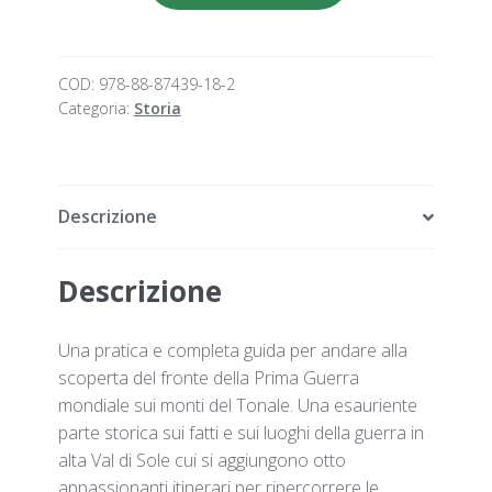
guerra
mondiale
quantità
COD:
978-88-87439-18-2
Categoria:
Storia
Descrizione
Descrizione
Una pratica e completa guida per andare alla
scoperta del fronte della Prima Guerra
mondiale sui monti del Tonale. Una esauriente
parte storica sui fatti e sui luoghi della guerra in
alta Val di Sole cui si aggiungono otto
appassionanti itinerari per ripercorrere le