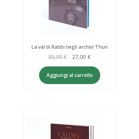
La val di Rabbi negli archivi Thun
Il
Il
30,00
€
27,00
€
prezzo
prezzo
originale
attuale
Aggiungi al carrello
era:
è:
30,00 €.
27,00 €.