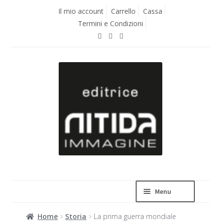
Vai
Vai
Il mio account
Carrello
Cassa
alla
al
Termini e Condizioni
navigazione
contenuto
Menu
Home
Storia
La prima guerra mondiale
La casa editrice