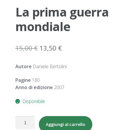
La prima guerra
mondiale
Il
Il
15,00
€
13,50
€
prezzo
prezzo
Autore
Daniele Bertolini
originale
attuale
era:
è:
Pagine
180
Anno di edizione
2007
15,00 €.
13,50 €.
Disponibile
La
Aggiungi al carrello
prima