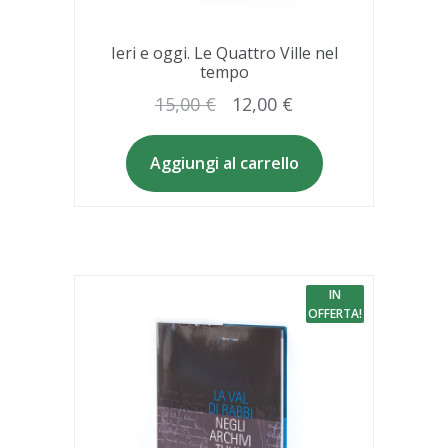
Ieri e oggi. Le Quattro Ville nel
tempo
Il
Il
15,00
€
12,00
€
prezzo
prezzo
originale
attuale
Aggiungi al carrello
era:
è:
15,00 €.
12,00 €.
IN
OFFERTA!