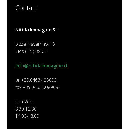
Contatti
Nitida Immagine Srl
p.zza Navarrino, 13
Cles (TN) 38023
info@nitidaimmagine.it
tel +39.0463.423003
fax +39.0463.608908
Lun-Ven:
8:30-12:30
14:00-18:00