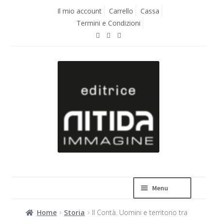
Vai
Vai
Il mio account
Carrello
Cassa
alla
al
Termini e Condizioni
navigazione
contenuto
Menu
Home
Storia
Il Contà. Uomini e territorio tra
La casa editrice