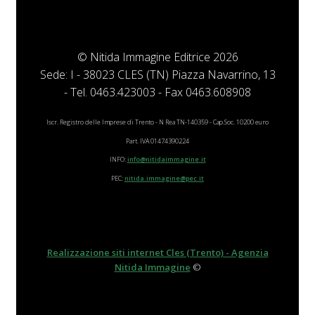
© Nitida Immagine Editrice 2026
Sede: I - 38023 CLES (TN) Piazza Navarrino, 13
- Tel. 0463.423003 - Fax 0463.608908
Iscr. Registro delle Imprese di Trento - N Rea TN-140359 - Cap.Soc. 10200 euro
Part. IVA 01474390224
INFO:
info@nitidaimmagine.it
PEC:
nitida.immagine@pec.it
Realizzazione siti internet Cles (Trento) - Agenzia
Nitida Immagine
©