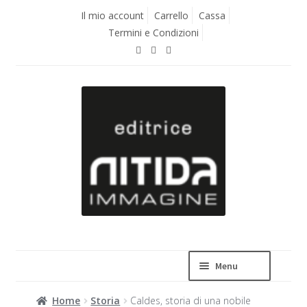
Vai
Vai
Il mio account
Carrello
Cassa
alla
al
Termini e Condizioni
navigazione
contenuto
Menu
Home
Storia
Caldes, storia di una nobile
La casa editrice