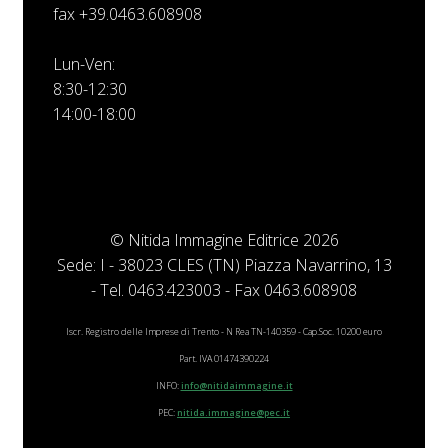
fax +39.0463.608908
Lun-Ven:
8:30-12:30
14:00-18:00
© Nitida Immagine Editrice 2026
Sede: I - 38023 CLES (TN) Piazza Navarrino, 13
- Tel. 0463.423003 - Fax 0463.608908
Iscr. Registro delle Imprese di Trento - N Rea TN-140359 - Cap.Soc. 10200 euro
Part. IVA 01474390224
INFO:
info@nitidaimmagine.it
PEC:
nitida.immagine@pec.it