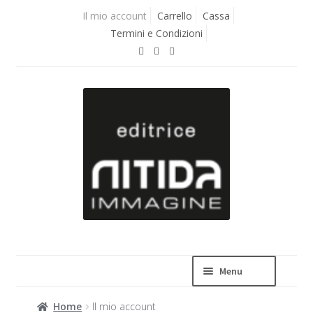
Vai
Vai
Il mio account
Carrello
Cassa
alla
al
Termini e Condizioni
navigazione
contenuto
Menu
Home
Il mio account
La casa editrice