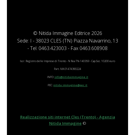
© Nitida Immagine Editrice 2026
Sede: I - 38023 CLES (TN) Piazza Navarrino, 13
- Tel. 0463.423003 - Fax 0463.608908
Iscr. Registro delle Imprese di Trento - N Rea TN-140359 - Cap.Soc. 10200 euro
Part. IVA 01474390224
INFO:
info@nitidaimmagine.it
PEC:
nitida.immagine@pec.it
Realizzazione siti internet Cles (Trento) - Agenzia
Nitida Immagine
©