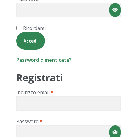
NOS Magazine
Ricordami
Accedi
Password dimenticata?
Registrati
Richiesto
Indirizzo email
*
Richiesto
Password
*