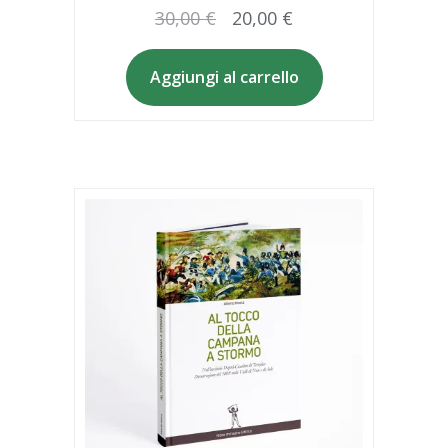
Il
Il
30,00
€
20,00
€
prezzo
prezzo
originale
attuale
Aggiungi al carrello
era:
è:
30,00 €.
20,00 €.