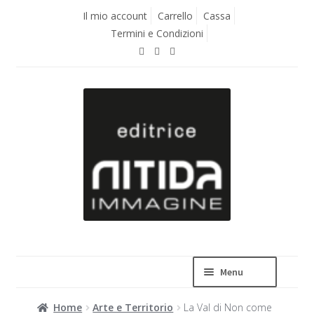
Vai
Vai
Il mio account
Carrello
Cassa
alla
al
Termini e Condizioni
navigazione
contenuto
Menu
Home
Arte e Territorio
La Val di Non come
La casa editrice